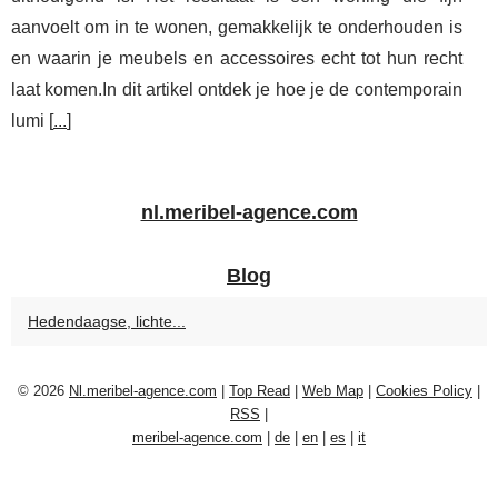
aanvoelt om in te wonen, gemakkelijk te onderhouden is
en waarin je meubels en accessoires echt tot hun recht
laat komen.In dit artikel ontdek je hoe je de contemporain
lumi [
...
]
nl.meribel-agence.com
Blog
Hedendaagse, lichte...
© 2026
Nl.meribel-agence.com
|
Top Read
|
Web Map
|
Cookies Policy
|
RSS
|
meribel-agence.com
|
de
|
en
|
es
|
it